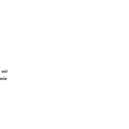
BLE
SIDE TABLE
MATERIALS
PROFESSIONALS
ABOUT
CONTACT
wir 
wie 