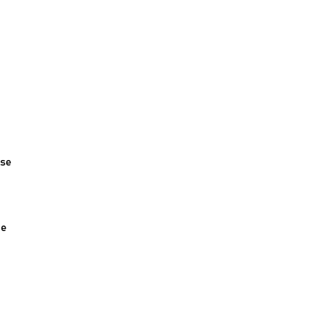
se 
e 